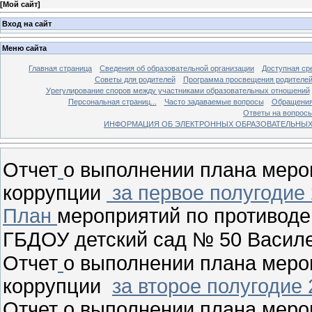
[
Мой сайт
]
Вход на сайт
Меню сайта
Главная страница
Сведения об образовательной организации
Доступная ср
Советы для родителей
Программа просвещения родителе
Урегулирование споров между участниками образовательных отношений
Персональная страниц...
Часто задаваемые вопросы
Обращения
Ответы на вопросы
ИНФОРМАЦИЯ ОБ ЭЛЕКТРОННЫХ ОБРАЗОВАТЕЛЬНЫХ
Отчет
о выполнении плана меро
коррупции
за первое полугодие 
План
мероприятий по противоде
ГБДОУ детский сад № 50 Василе
Отчет
о выполнении плана меро
коррупции
за второе полугодие 
Отчет
о выполнении плана меро